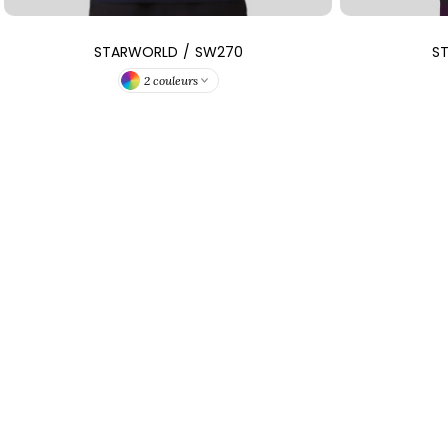
STARWORLD
/
SW270
S
2 couleurs