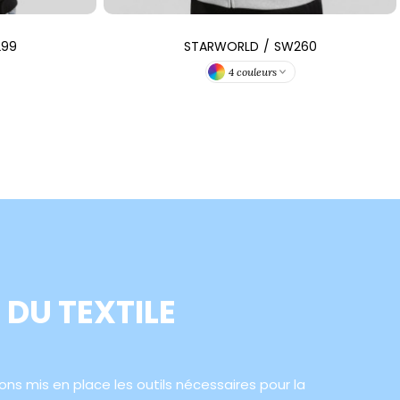
99
STARWORLD
/
SW260
4 couleurs
R DU TEXTILE
ns mis en place les outils nécessaires pour la