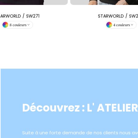
TARWORLD
/
SW271
STARWORLD
/
SW2
8 couleurs
4 couleurs
Découvrez : L' ATELIE
Suite à une forte demande de nos clients nous avo