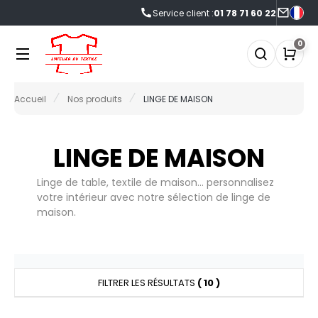
Service client :
01 78 71 60 22
NOS PRODUITS
LES MARQUES
LES OFFRES
0
0°C
FFRES DU MOMENT
Accueil
Nos produits
LINGE DE MAISON
NOS PRODUITS
RMOR LUX
CCESSOIRES
FRES FIN DE SÉRIE
TLANTIS HEADWEAR
CCESSOIRES HIVER
LES MARQUES
LINGE DE MAISON
AGAGERIE
Linge de table, textile de maison... personnalisez
NOUVEAUTÉS
&C
IO
votre intérieur avec notre sélection de linge de
maison.
ABYBUGZ
LACK&MATCH
LES OFFRES
AG BASE
ODYWARMER
ACTUALITÉS
EECHFIELD
ONNET
FILTRER LES RÉSULTATS
( 10 )
ELLA+CANVAS
ASQUETTE
ECORESPONSABLE