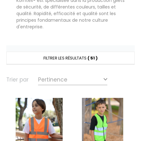
Korntex® est spécialisée dans la production gilets
UILD YOUR BRAND
HASUBLE
de sécurité, de différentes couleurs, tailles et
qualité. Rapidité, efficacité et qualité sont les
HAUSSURES
principes fondamentaux de notre culture
d'entreprise.
LUBCLASS
HEMISE
RAGHOPPERS
OSTUME
NFANT
FILTRER LES RÉSULTATS
( 51 )
COLOGIE
PONGE
STEX
Trier par
N DE SERIE
 SI ON L'APPELAIT FRANCIS
UTE VISIBILITE
XCD BY PROMODORO
ES MODULABLES
INGE DE MAISON
INDEN HALES
ADE IN EUROPE