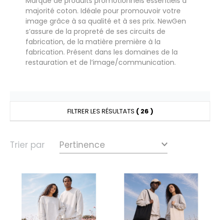
Marque de produits promotionnels essentiels à
UILD YOUR BRAND
HASUBLE
majorité coton. Idéale pour promouvoir votre
image grâce à sa qualité et à ses prix. NewGen
HAUSSURES
s’assure de la propreté de ses circuits de
fabrication, de la matière première à la
LUBCLASS
HEMISE
fabrication. Présent dans les domaines de la
restauration et de l’image/communication.
RAGHOPPERS
OSTUME
NFANT
COLOGIE
PONGE
FILTRER LES RÉSULTATS
( 26 )
STEX
N DE SERIE
 SI ON L'APPELAIT FRANCIS
Trier par
UTE VISIBILITE
XCD BY PROMODORO
ES MODULABLES
INGE DE MAISON
INDEN HALES
ADE IN EUROPE