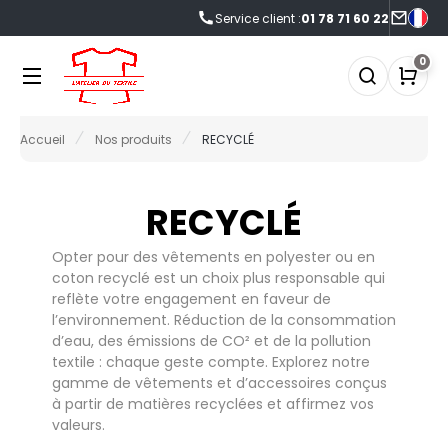
Service client :
01 78 71 60 22
NOS PRODUITS
LES MARQUES
LES OFFRES
0
0°C
FFRES DU MOMENT
Accueil
Nos produits
RECYCLÉ
NOS PRODUITS
RMOR LUX
CCESSOIRES
FRES FIN DE SÉRIE
TLANTIS HEADWEAR
CCESSOIRES HIVER
LES MARQUES
RECYCLÉ
AGAGERIE
Opter pour des vêtements en polyester ou en
NOUVEAUTÉS
&C
IO
coton recyclé est un choix plus responsable qui
reflète votre engagement en faveur de
ABYBUGZ
LACK&MATCH
LES OFFRES
l’environnement. Réduction de la consommation
d’eau, des émissions de CO² et de la pollution
AG BASE
ODYWARMER
textile : chaque geste compte. Explorez notre
ACTUALITÉS
EECHFIELD
gamme de vêtements et d’accessoires conçus
ONNET
à partir de matières recyclées et affirmez vos
ELLA+CANVAS
valeurs.
ASQUETTE
ECORESPONSABLE