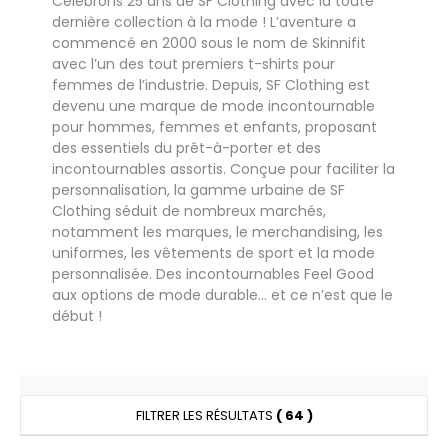
Célébrons 25 ans de SF Clothing avec la toute
UILD YOUR BRAND
HASUBLE
dernière collection à la mode ! L’aventure a
commencé en 2000 sous le nom de Skinnifit
HAUSSURES
avec l’un des tout premiers t-shirts pour
femmes de l’industrie. Depuis, SF Clothing est
LUBCLASS
HEMISE
devenu une marque de mode incontournable
pour hommes, femmes et enfants, proposant
RAGHOPPERS
OSTUME
des essentiels du prêt-à-porter et des
incontournables assortis. Conçue pour faciliter la
NFANT
personnalisation, la gamme urbaine de SF
COLOGIE
Clothing séduit de nombreux marchés,
PONGE
notamment les marques, le merchandising, les
STEX
uniformes, les vêtements de sport et la mode
N DE SERIE
personnalisée. Des incontournables Feel Good
 SI ON L'APPELAIT FRANCIS
aux options de mode durable… et ce n’est que le
UTE VISIBILITE
début !
XCD BY PROMODORO
ES MODULABLES
INGE DE MAISON
INDEN HALES
FILTRER LES RÉSULTATS
( 64 )
ADE IN EUROPE