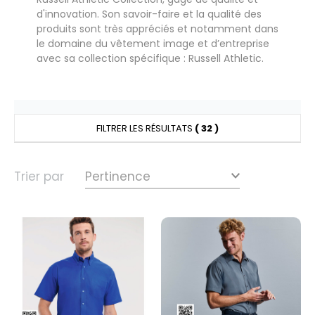
UILD YOUR BRAND
HASUBLE
d'innovation. Son savoir-faire et la qualité des
produits sont très appréciés et notamment dans
HAUSSURES
le domaine du vêtement image et d’entreprise
avec sa collection spécifique : Russell Athletic.
LUBCLASS
HEMISE
RAGHOPPERS
OSTUME
NFANT
FILTRER LES RÉSULTATS
( 32 )
COLOGIE
PONGE
Trier par
STEX
N DE SERIE
 SI ON L'APPELAIT FRANCIS
UTE VISIBILITE
XCD BY PROMODORO
ES MODULABLES
INGE DE MAISON
INDEN HALES
ADE IN EUROPE