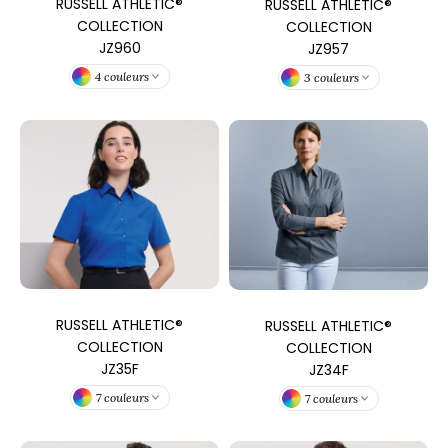
ROMODORO
RUSSELL ATHLETIC®
RUSSELL ATHLETIC®
COLLECTION
COLLECTION
JZ960
JZ957
4 couleurs
UADRA
3 couleurs
EGATTA
ESULT
ICA LEWIS
USSELL ATHLETIC®
USSELL ATHLETIC® COLLECTION
RUSSELL ATHLETIC®
RUSSELL ATHLETIC®
COLLECTION
COLLECTION
JZ35F
JZ34F
ANS ETIQUETTE
7 couleurs
7 couleurs
F CLOTHING