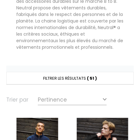
des accessoires durables sur le marché B to B.
UILD YOUR BRAND
HASUBLE
Neutral propose des vêtements durables,
fabriqués dans le respect des personnes et de la
HAUSSURES
planète. La chaine logistique est couverte par les
normes internationales de durabilité, Neutral® a
LUBCLASS
HEMISE
les critères sociaux, éthiques et
environnementaux les plus élevés du marché de
RAGHOPPERS
OSTUME
vêtements promotionnels et professionnels.
NFANT
COLOGIE
PONGE
STEX
FILTRER LES RÉSULTATS
( 51 )
N DE SERIE
 SI ON L'APPELAIT FRANCIS
UTE VISIBILITE
Trier par
XCD BY PROMODORO
ES MODULABLES
INGE DE MAISON
INDEN HALES
ADE IN EUROPE