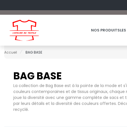
NOS PRODUITS
LES
Accueil
BAG BASE
BAG BASE
60°C
OFFRES DU MOMENT
A
CHAUSSUR
FRUIT OF 
La collection de Bag Base est à la pointe de la mode et s'i
ACCESSOIRES
couleurs contemporaines et de tissus originaux, chaque 
ARMOR LUX
CHEMISE
FRUIT OF 
joue la diversité avec une gamme complète de sacs et trol
ACCESSOIRES HIVER
ATLANTIS HEADWEAR
COSTUME
G
par leurs détails et la diversité des couleurs offertes. 
BAGAGERIE
B
ENFANT
recyclé.
GILDAN
BIO
EPONGE
B&C
H
BLACK&MATCH
FIN DE SERI
BABYBUGZ
HENBURY