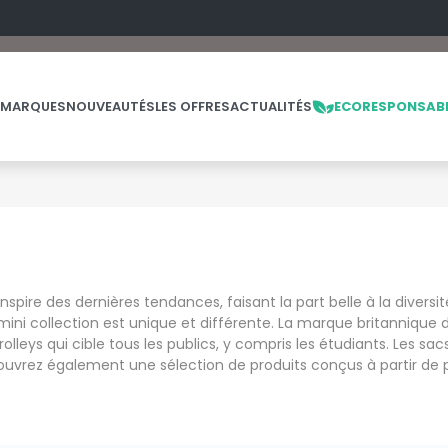
 MARQUES
NOUVEAUTÉS
LES OFFRES
ACTUALITÉS
ECORESPONSAB
NOS PRODUITS
LES MARQUES
LES OFFRES
MADE IN EUROPE
MACRON
OFFRES FIN DE SÉRIE
ES
THE LOOM
nspire des dernières tendances, faisant la part belle à la diversi
NO LABEL / TEAR AWAY
MANTIS
mini collection est unique et différente. La marque britannique
THE LOOM VINTAGE
leys qui cible tous les publics, y compris les étudiants. Les sac
PANTALONS
MUMBLES
Découvrez également une sélection de produits conçus à partir de 
POLAIRE
N
POLO
NEUTRAL
PULL
NEW GEN
E