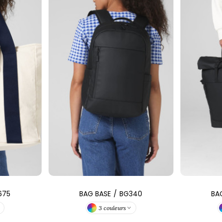
675
BAG BASE
/
BG340
BA
3 couleurs