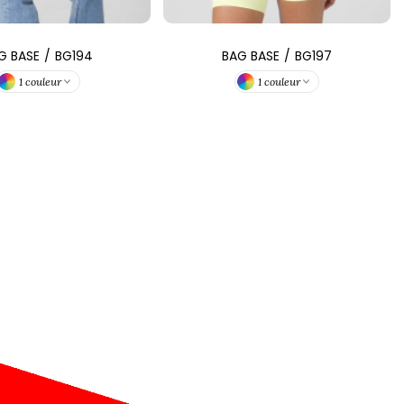
G BASE
/
BG194
BAG BASE
/
BG197
1 couleur
1 couleur