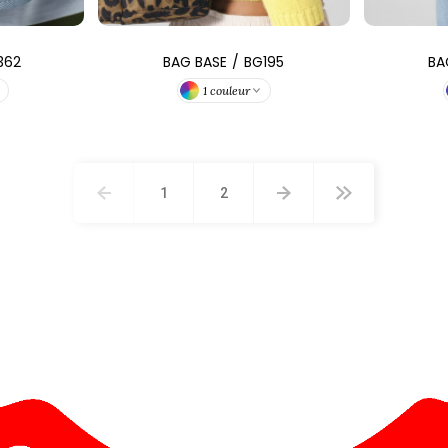
362
BAG BASE
/
BG195
BA
1 couleur
1
2