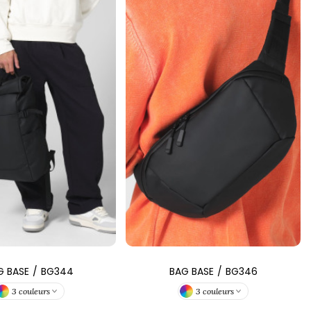
G BASE
/
BG344
BAG BASE
/
BG346
3 couleurs
3 couleurs