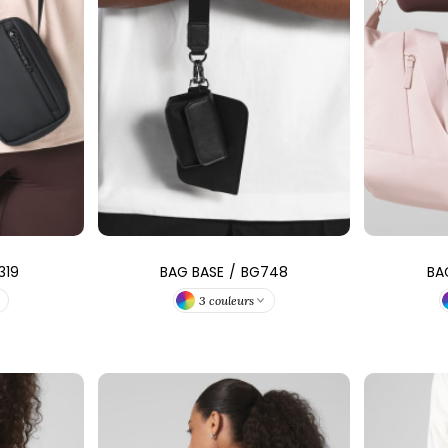
SANS ETIQUETTE
319
BAG BASE
/
BG748
BA
3 couleurs