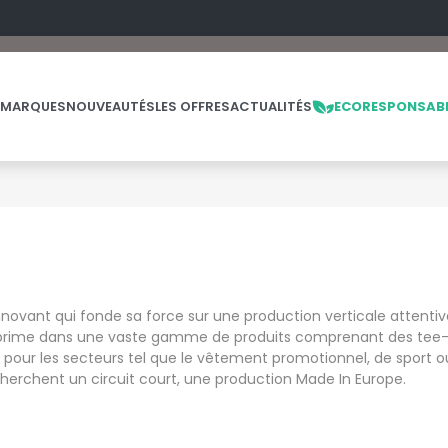
 MARQUES
NOUVEAUTÉS
LES OFFRES
ACTUALITÉS
ECORESPONSAB
NOS PRODUITS
LES MARQUES
LES OFFRES
MADE IN EUROPE
MACRON
OFFRES FIN DE SÉRIE
ES
THE LOOM
innovant qui fonde sa force sur une production verticale attenti
NO LABEL / TEAR AWAY
MANTIS
THE LOOM VINTAGE
 s'exprime dans une vaste gamme de produits comprenant des tee-s
PANTALONS
MUMBLES
 pour les secteurs tel que le vêtement promotionnel, de sport o
POLAIRE
echerchent un circuit court, une production Made In Europe.
N
POLO
NEUTRAL
PULL
NEW GEN
E