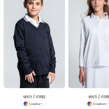
VESTI
/
IT092
VESTI
/
IT01
1 couleur
2 couleurs