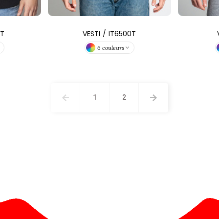
8T
VESTI
/
IT6500T
6 couleurs
1
2