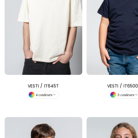
FRONT ROW
VESTI
/
IT645T
VESTI
/
IT650
4 couleurs
3 couleurs