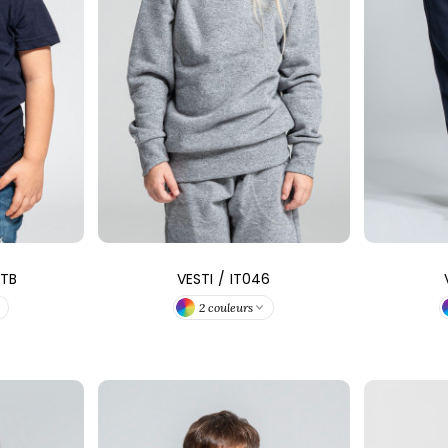
SANS ETIQUETTE
0TB
VESTI
/
IT046
2 couleurs