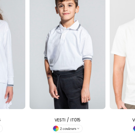
6
VESTI
/
IT015
V
2 couleurs