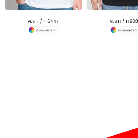
VESTI
/
IT644T
VESTI
/
IT80
2 couleurs
4 couleurs