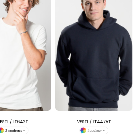
ESTI
/
IT642T
VESTI
/
IT4475T
3 couleurs
1 couleur