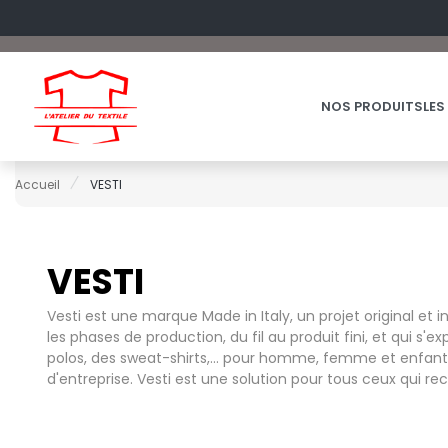
NOS PRODUITS
LES
Accueil
VESTI
VESTI
60°C
OFFRES DU MOMENT
A
CHAUSSUR
FRUIT OF 
Vesti est une marque Made in Italy, un projet original et 
ACCESSOIRES
ARMOR LUX
CHEMISE
FRUIT OF 
les phases de production, du fil au produit fini, et qui
ACCESSOIRES HIVER
ATLANTIS HEADWEAR
COSTUME
G
polos, des sweat-shirts,... pour homme, femme et enfant
BAGAGERIE
d'entreprise. Vesti est une solution pour tous ceux qui r
B
ENFANT
GILDAN
BIO
EPONGE
B&C
H
BLACK&MATCH
FIN DE SERI
BABYBUGZ
HENBURY