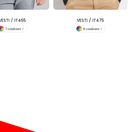
VESTI
/
IT465
VESTI
/
IT475
7 couleurs
9 couleurs