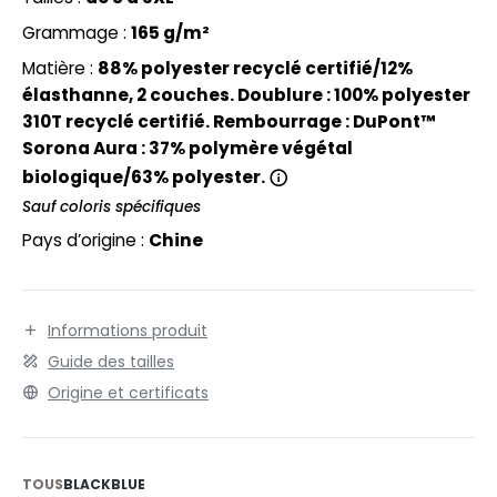
EXFIT
O LABEL / TEAR AWAY
8000 mm.
Grammage :
165 g/m²
RONT ROW
ANTALONS
Matière :
88% polyester recyclé certifié/12%
RUIT OF THE LOOM
élasthanne, 2 couches. Doublure : 100% polyester
OLAIRE
310T recyclé certifié. Rembourrage : DuPont™
RUIT OF THE LOOM VINTAGE
OLO
Sorona Aura : 37% polymère végétal
biologique/63% polyester.
ULL
Sauf coloris spécifiques
ILDAN
YJAMA
Pays d’origine :
Chine
ECYCLÉ
ENBURY
AC SHOPPING
Informations produit
EROCK
Guide des tailles
CHOOLWEAR
Origine et certificats
OFTSHELL
ACK&JONES
OUS-VETEMENTS
ACK&JONES - BLANKS
TOUS
BLACK
BLUE