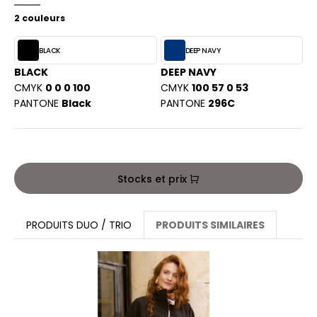
PORT
HK
2 couleurs
WEAT-SHIRT
UST COOL
BLACK
DEEP NAVY
BLIER
BLACK
DEEP NAVY
UST HOODS
EE-SHIRT
CMYK
0 0 0 100
CMYK
100 57 0 53
PANTONE
Black
PANTONE
296C
ST T'S
ENUE PROFESSIONNELLE
ESTE - BLOUSON
ARLOWSKY
ORKWEAR
Stocks et prix
ORNTEX
PRODUITS DUO / TRIO
PRODUITS SIMILAIRES
BEL SERIE
ARKWOOD