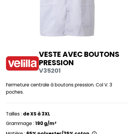
UILD YOUR BRAND
HASUBLE
HAUSSURES
LUBCLASS
HEMISE
RAGHOPPERS
OSTUME
VESTE AVEC BOUTONS
NFANT
PRESSION
COLOGIE
PONGE
V35201
STEX
N DE SERIE
Fermeture centrale à boutons pression. Col V. 3
 SI ON L'APPELAIT FRANCIS
UTE VISIBILITE
poches.
XCD BY PROMODORO
ES MODULABLES
INGE DE MAISON
Tailles :
de XS à 3XL
INDEN HALES
Grammage :
190 g/m²
ADE IN EUROPE
Matière :
65% polyester/35% coton.