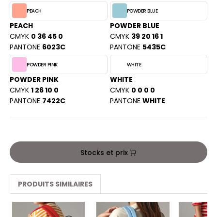
ACRON
PEACH
POWDER BLUE
ANTIS
PEACH
POWDER BLUE
CMYK
0 36 45 0
CMYK
39 20 16 1
UMBLES
PANTONE
6023C
PANTONE
5435C
POWDER PINK
WHITE
POWDER PINK
WHITE
EUTRAL
CMYK
1 26 10 0
CMYK
0 0 0 0
PANTONE
7422C
PANTONE
WHITE
EW GEN
EW MORNING STUDIOS
Stocks et prix
AREDES SEGURIDAD
ARKS
PRODUITS SIMILAIRES
EN DUICK