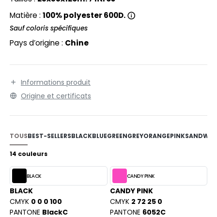
EXFIT
O LABEL / TEAR AWAY
Matière :
100% polyester 600D.
RONT ROW
ANTALONS
Sauf coloris spécifiques
RUIT OF THE LOOM
Pays d’origine :
Chine
OLAIRE
RUIT OF THE LOOM VINTAGE
OLO
Informations produit
ULL
Origine et certificats
ILDAN
YJAMA
ECYCLÉ
ENBURY
TOUS
BEST-SELLERS
BLACK
BLUE
GREEN
GREY
ORANGE
PINK
SAND
WHI
AC SHOPPING
EROCK
14 couleurs
CHOOLWEAR
BLACK
CANDY PINK
OFTSHELL
BLACK
CANDY PINK
ACK&JONES
OUS-VETEMENTS
CMYK
0 0 0 100
CMYK
2 72 25 0
ACK&JONES - BLANKS
PANTONE
BlackC
PANTONE
6052C