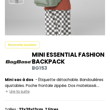
UILD YOUR BRAND
HASUBLE
HAUSSURES
LUBCLASS
HEMISE
RAGHOPPERS
OSTUME
NFANT
Nouvelle couleur
COLOGIE
MINI ESSENTIAL FASHION
PONGE
BACKPACK
STEX
N DE SERIE
BG153
 SI ON L'APPELAIT FRANCIS
UTE VISIBILITE
Mini sac à dos
- Étiquette détachable. Bandoulières
XCD BY PROMODORO
ES MODULABLES
ajustables. Poche frontale zippée. Dos matelassé.
Poignée de transport
Lire la suite
INGE DE MAISON
INDEN HALES
ADE IN EUROPE
Tailles :
23x35x12cm. 7 litres