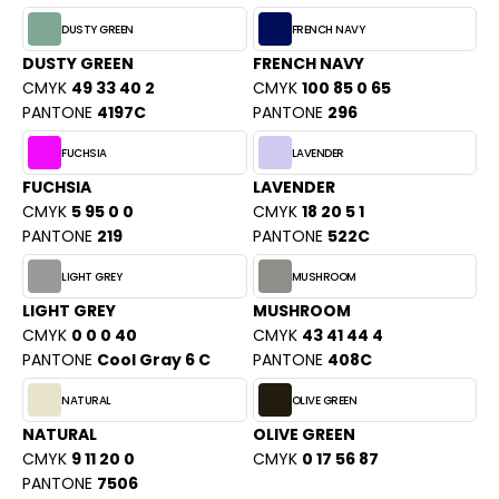
PORT
HK
DUSTY GREEN
FRENCH NAVY
WEAT-SHIRT
DUSTY GREEN
FRENCH NAVY
UST COOL
CMYK
49 33 40 2
CMYK
100 85 0 65
BLIER
PANTONE
4197C
PANTONE
296
UST HOODS
EE-SHIRT
FUCHSIA
LAVENDER
ST T'S
ENUE PROFESSIONNELLE
FUCHSIA
LAVENDER
CMYK
5 95 0 0
CMYK
18 20 5 1
ESTE - BLOUSON
PANTONE
219
PANTONE
522C
ARLOWSKY
ORKWEAR
LIGHT GREY
MUSHROOM
ORNTEX
LIGHT GREY
MUSHROOM
CMYK
0 0 0 40
CMYK
43 41 44 4
PANTONE
Cool Gray 6 C
PANTONE
408C
BEL SERIE
NATURAL
OLIVE GREEN
ARKWOOD
NATURAL
OLIVE GREEN
CMYK
9 11 20 0
CMYK
0 17 56 87
PANTONE
7506