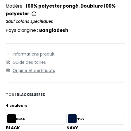
EXFIT
à -10°C.
O LABEL / TEAR AWAY
Matière :
100% polyester pongé. Doublure 100%
RONT ROW
polyester.
ANTALONS
Sauf coloris spécifiques
RUIT OF THE LOOM
OLAIRE
Pays d’origine :
Bangladesh
RUIT OF THE LOOM VINTAGE
OLO
ULL
Informations produit
ILDAN
YJAMA
Guide des tailles
Origine et certificats
ECYCLÉ
ENBURY
AC SHOPPING
EROCK
TOUS
BLACK
BLUE
RED
CHOOLWEAR
4 couleurs
OFTSHELL
ACK&JONES
BLACK
NAVY
OUS-VETEMENTS
ACK&JONES - BLANKS
BLACK
NAVY