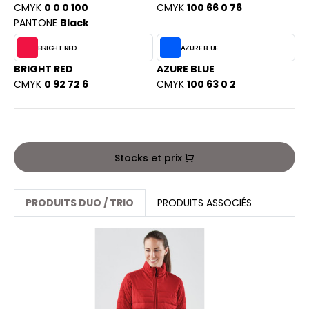
PORT
CMYK
0 0 0 100
CMYK
100 66 0 76
HK
PANTONE
Black
WEAT-SHIRT
UST COOL
BRIGHT RED
AZURE BLUE
BLIER
BRIGHT RED
AZURE BLUE
UST HOODS
CMYK
0 92 72 6
CMYK
100 63 0 2
EE-SHIRT
ST T'S
ENUE PROFESSIONNELLE
ESTE - BLOUSON
ARLOWSKY
Stocks et prix
ORKWEAR
ORNTEX
PRODUITS DUO / TRIO
PRODUITS ASSOCIÉS
BEL SERIE
ARKWOOD