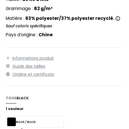
EXFIT
O LABEL / TEAR AWAY
Grammage :
82 g/m²
RONT ROW
ANTALONS
Matière :
63% polyester/37% polyester recyclé.
RUIT OF THE LOOM
OLAIRE
Sauf coloris spécifiques
Pays d’origine :
Chine
RUIT OF THE LOOM VINTAGE
OLO
ULL
ILDAN
Informations produit
YJAMA
Guide des tailles
ECYCLÉ
Origine et certificats
ENBURY
AC SHOPPING
EROCK
CHOOLWEAR
TOUS
BLACK
OFTSHELL
1 couleur
ACK&JONES
OUS-VETEMENTS
BLACK / BLACK
ACK&JONES - BLANKS