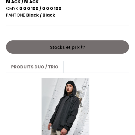
PORT
BLACK / BLACK
HK
CMYK
0 0 0 100 / 0 0 0 100
WEAT-SHIRT
PANTONE
Black / Black
UST COOL
BLIER
UST HOODS
EE-SHIRT
ST T'S
Stocks et prix
ENUE PROFESSIONNELLE
ESTE - BLOUSON
PRODUITS DUO / TRIO
ARLOWSKY
ORKWEAR
ORNTEX
BEL SERIE
ARKWOOD