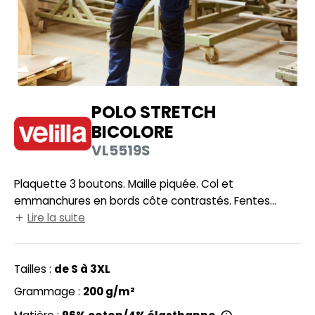
UILD YOUR BRAND
HASUBLE
HAUSSURES
LUBCLASS
HEMISE
RAGHOPPERS
OSTUME
POLO STRETCH
NFANT
BICOLORE
VL5519S
COLOGIE
PONGE
STEX
N DE SERIE
Plaquette 3 boutons. Maille piquée. Col et
emmanchures en bords côte contrastés. Fentes
 SI ON L'APPELAIT FRANCIS
UTE VISIBILITE
latérales. Empiècement au dos, épaules, boutons et
Lire la suite
XCD BY PROMODORO
intérieur de la patte de boutonnage contrastés.
ES MODULABLES
INGE DE MAISON
Tailles :
de S à 3XL
INDEN HALES
Grammage :
200 g/m²
ADE IN EUROPE