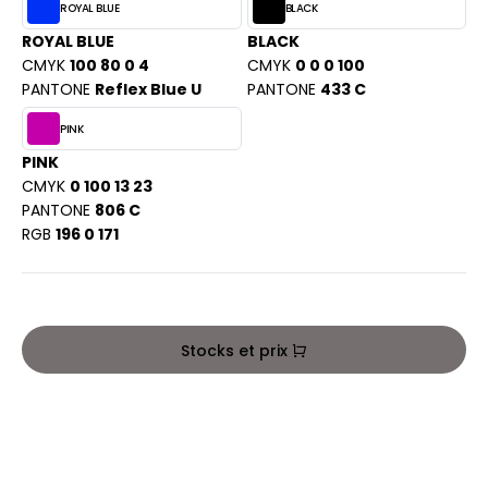
PORT
ROYAL BLUE
BLACK
HK
ROYAL BLUE
BLACK
WEAT-SHIRT
CMYK
100 80 0 4
CMYK
0 0 0 100
UST COOL
PANTONE
Reflex Blue U
PANTONE
433 C
BLIER
UST HOODS
PINK
EE-SHIRT
ST T'S
PINK
ENUE PROFESSIONNELLE
CMYK
0 100 13 23
PANTONE
806 C
ESTE - BLOUSON
RGB
196 0 171
ARLOWSKY
ORKWEAR
ORNTEX
Stocks et prix
BEL SERIE
ARKWOOD