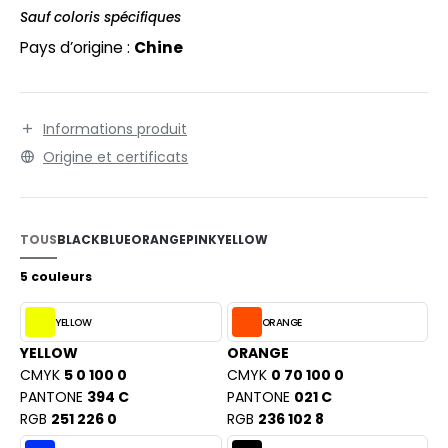
EXFIT
O LABEL / TEAR AWAY
Sauf coloris spécifiques
RONT ROW
Pays d’origine :
Chine
ANTALONS
RUIT OF THE LOOM
OLAIRE
RUIT OF THE LOOM VINTAGE
Informations produit
OLO
Origine et certificats
ULL
ILDAN
YJAMA
TOUS
BLACK
BLUE
ORANGE
PINK
YELLOW
ECYCLÉ
ENBURY
5 couleurs
AC SHOPPING
EROCK
YELLOW
ORANGE
CHOOLWEAR
YELLOW
ORANGE
OFTSHELL
CMYK
5 0 100 0
CMYK
0 70 100 0
ACK&JONES
PANTONE
394 C
PANTONE
021 C
OUS-VETEMENTS
RGB
251 226 0
RGB
236 102 8
ACK&JONES - BLANKS