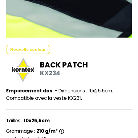
UILD YOUR BRAND
HASUBLE
HAUSSURES
LUBCLASS
HEMISE
RAGHOPPERS
OSTUME
Nouvelle couleur
NFANT
BACK PATCH
COLOGIE
PONGE
KX234
STEX
N DE SERIE
 SI ON L'APPELAIT FRANCIS
Empiècement dos
- Dimensions : 10x25,5cm.
UTE VISIBILITE
Compatible avec la veste KX231.
XCD BY PROMODORO
ES MODULABLES
INGE DE MAISON
Tailles :
10x25,5cm
INDEN HALES
ADE IN EUROPE
Grammage :
210 g/m²