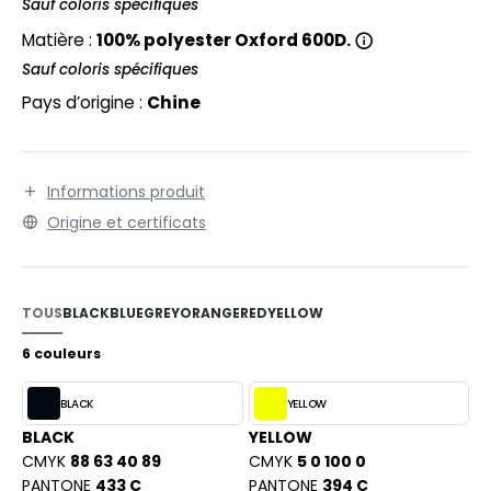
EXFIT
Sauf coloris spécifiques
O LABEL / TEAR AWAY
Matière :
100% polyester Oxford 600D.
RONT ROW
ANTALONS
Sauf coloris spécifiques
RUIT OF THE LOOM
OLAIRE
Pays d’origine :
Chine
RUIT OF THE LOOM VINTAGE
OLO
ULL
Informations produit
ILDAN
Origine et certificats
YJAMA
ECYCLÉ
ENBURY
TOUS
BLACK
BLUE
GREY
ORANGE
RED
YELLOW
AC SHOPPING
EROCK
6 couleurs
CHOOLWEAR
BLACK
YELLOW
OFTSHELL
ACK&JONES
BLACK
YELLOW
OUS-VETEMENTS
CMYK
88 63 40 89
CMYK
5 0 100 0
ACK&JONES - BLANKS
PANTONE
433 C
PANTONE
394 C