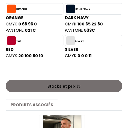
PORT
HK
ORANGE
DARK NAVY
WEAT-SHIRT
ORANGE
DARK NAVY
UST COOL
BLIER
CMYK
0 68 96 0
CMYK
100 65 22 80
PANTONE
021 C
PANTONE
533C
UST HOODS
EE-SHIRT
RED
SILVER
ST T'S
ENUE PROFESSIONNELLE
RED
SILVER
CMYK
20 100 80 10
CMYK
0 0 0 11
ESTE - BLOUSON
ARLOWSKY
ORKWEAR
ORNTEX
Stocks et prix
BEL SERIE
PRODUITS ASSOCIÉS
ARKWOOD