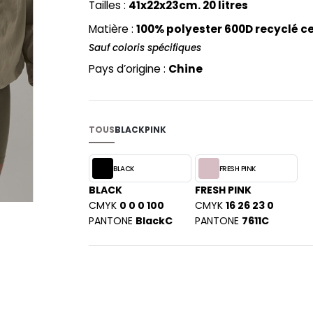
Tailles :
41x22x23cm. 20 litres
PYJAMA
NEW MORNING STUDIOS
BILITE
RECYCLÉ
Matière :
100% polyester 600D recyclé ce
ABLES
P
Sauf coloris spécifiques
SAC SHOPPING
MAISON
PAREDES SEGURIDAD
ES
SCHOOLWEAR
Pays d’origine :
Chine
PARKS
S - BLANKS
PEN DUICK
PROMODORO
L
TOUS
BLACK
PINK
Q
DS
QUADRA
BLACK
FRESH PINK
R
BLACK
FRESH PINK
REGATTA
KY
CMYK
0 0 0 100
CMYK
16 26 23 0
RESULT
PANTONE
BlackC
PANTONE
7611C
RICA LEWIS
RUSSELL ATHLETIC®
E
RUSSELL ATHLETIC® COLLECTI
D
S