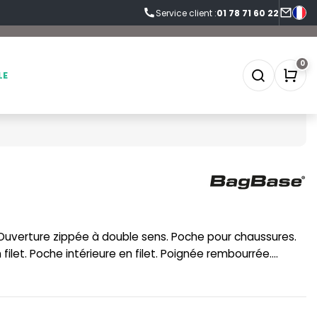
Service client :
01 78 71 60 22
0
LE
SOFTSHELL
SF CLOTHING
SOUS-VETEMENTS
SO DENIM
SPORT
SPIRO
filet. Poche intérieure en filet. Poignée rembourrée.
étachable. Dimensions : 41x22x23cm, 20 litres. Surface de
SWEAT-SHIRT
SPLASHMACS
39cm.
TABLIER
STARWORLD
TEE-SHIRT
STEDMAN