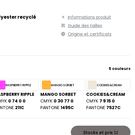
TENUE PROFESSIONNELLE
STORMTECH
VESTE - BLOUSON
T
lyester recyclé
Informations produit
WORKWEAR
TEE JAYS
Guide des tailles
THE ONE TOWELLING
Origine et certificats
TIGER
TOMBO
TOWEL CITY
V
5 couleurs
VELILLA
VESTI
RASPBERRY RIPPLE
MANGO SORBET
COOKIES&CREAM
W
SPBERRY RIPPLE
MANGO SORBET
COOKIES&CREAM
MYK
0 74 0 0
CMYK
0 30 77 0
CMYK
7 9 15 0
WESTFORD MILL
ANTONE
211C
PANTONE
1495C
PANTONE
7527C
Y
ON
YOKO
Stocks et prix