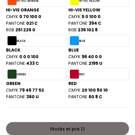
PORT
HI-VIS ORANGE
HI-VIS YELLOW
HK
HI-VIS ORANGE
HI-VIS YELLOW
WEAT-SHIRT
CMYK
0 70 100 0
CMYK
5 0 100 0
UST COOL
PANTONE
021 C
PANTONE
394 C
BLIER
RGB
251 226 0
RGB
236 102 8
UST HOODS
EE-SHIRT
BLACK
BLUE
ST T'S
ENUE PROFESSIONNELLE
BLACK
BLUE
CMYK
0 0 0 100
CMYK
96 40 0 0
ESTE - BLOUSON
PANTONE
433 C
PANTONE
2195 U
ARLOWSKY
ORKWEAR
GREEN
RED
ORNTEX
GREEN
RED
CMYK
79 46 77 52
CMYK
20 100 80 10
PANTONE
360 U
PANTONE
60 8 C
BEL SERIE
ARKWOOD
Stocks et prix