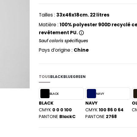
PYJAMA
NEW MORNING STUDIOS
BILITE
Sangle de poitrine réglable. Étiquette dét
RECYCLÉ
ABLES
P
Tailles :
33x46x18cm. 22 litres
SAC SHOPPING
MAISON
PAREDES SEGURIDAD
Matière :
100% polyester 900D recyclé ce
ES
SCHOOLWEAR
PARKS
revêtement PU.
S - BLANKS
PEN DUICK
Sauf coloris spécifiques
PROMODORO
Pays d’origine :
Chine
L
Q
DS
QUADRA
R
TOUS
BLACK
BLUE
GREEN
REGATTA
KY
BLACK
NAVY
RESULT
BLACK
RICA LEWIS
NAVY
OL
CMYK
0 0 0 100
CMYK
100 86 0 64
C
RUSSELL ATHLETIC®
E
PANTONE
BlackC
PANTONE
2768
RUSSELL ATHLETIC® COLLECTI
D
S