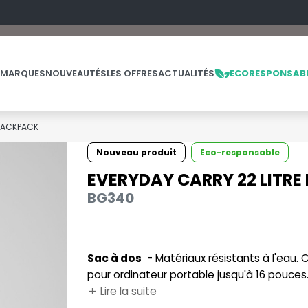
 MARQUES
NOUVEAUTÉS
LES OFFRES
ACTUALITÉS
ECORESPONSAB
 BACKPACK
Nouveau produit
Eco-responsable
NOS PRODUITS
LES MARQUES
LES OFFRES
EVERYDAY CARRY 22 LITR
BG340
MADE IN EUROPE
MACRON
OFFRES FIN DE SÉRIE
ES
THE LOOM
NO LABEL / TEAR AWAY
MANTIS
THE LOOM VINTAGE
PANTALONS
MUMBLES
Sac à dos
- Matériaux résistants à l'eau. Compartiment principal zippé. Compartiment rembourré
POLAIRE
N
pour ordinateur portable jusqu'à 16 pouce
POLO
NEUTRAL
avant zippée. Poches latérales élastiquée
Lire la suite
PULL
NEW GEN
E
Fermetures zippées résistantes à l'eau. Br