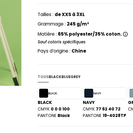
PYJAMA
NEW MORNING STUDIOS
BILITE
RECYCLÉ
ABLES
P
Tailles :
de XXS à 3XL
SAC SHOPPING
MAISON
PAREDES SEGURIDAD
Grammage :
245 g/m²
ES
SCHOOLWEAR
PARKS
Matière :
65% polyester/35% coton.
S - BLANKS
PEN DUICK
Sauf coloris spécifiques
PROMODORO
L
Pays d’origine :
Chine
Q
DS
QUADRA
R
TOUS
BLACK
BLUE
GREY
REGATTA
KY
RESULT
BLACK
NAVY
RICA LEWIS
BLACK
NAVY
G
RUSSELL ATHLETIC®
CMYK
0 0 0 100
CMYK
77 62 40 72
C
E
PANTONE
Black
PANTONE
19-4028TP
RUSSELL ATHLETIC® COLLECTI
D
S