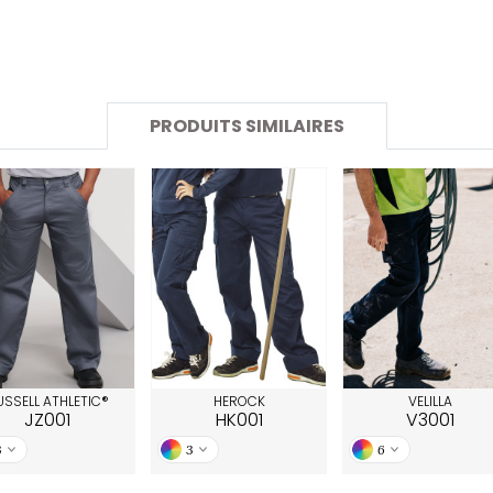
SANS ETIQUETTE
PRODUITS SIMILAIRES
USSELL ATHLETIC®
HEROCK
VELILLA
JZ001
HK001
V3001
3
3
6