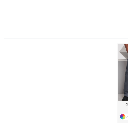
FRONT ROW
R