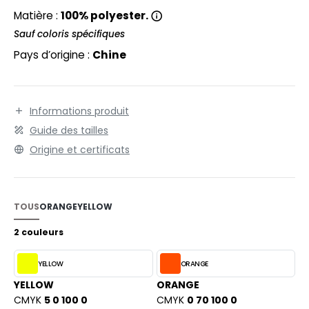
EXFIT
O LABEL / TEAR AWAY
Matière :
100% polyester.
RONT ROW
Sauf coloris spécifiques
ANTALONS
Pays d’origine :
Chine
RUIT OF THE LOOM
OLAIRE
RUIT OF THE LOOM VINTAGE
OLO
Informations produit
ULL
Guide des tailles
ILDAN
YJAMA
Origine et certificats
ECYCLÉ
ENBURY
AC SHOPPING
TOUS
ORANGE
YELLOW
EROCK
CHOOLWEAR
2 couleurs
OFTSHELL
YELLOW
ORANGE
ACK&JONES
OUS-VETEMENTS
YELLOW
ORANGE
ACK&JONES - BLANKS
CMYK
5 0 100 0
CMYK
0 70 100 0