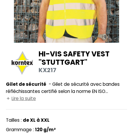
UILD YOUR BRAND
HASUBLE
HAUSSURES
LUBCLASS
HEMISE
RAGHOPPERS
OSTUME
HI-VIS SAFETY VEST
NFANT
"STUTTGART"
COLOGIE
PONGE
KX217
STEX
N DE SERIE
Gilet de sécurité
- Gilet de sécurité avec bandes
 SI ON L'APPELAIT FRANCIS
UTE VISIBILITE
réfléchissantes certifié selon la norme EN ISO
XCD BY PROMODORO
20471:2013 + A1:2016 (XL : Classe 1 ; à partir de XXL :
Lire la suite
ES MODULABLES
Classe 2). 2 bandes horizontales cousues. Fermeture
INGE DE MAISON
par Velcro®.
Tailles :
de XL à XXL
INDEN HALES
ADE IN EUROPE
Grammage :
120 g/m²