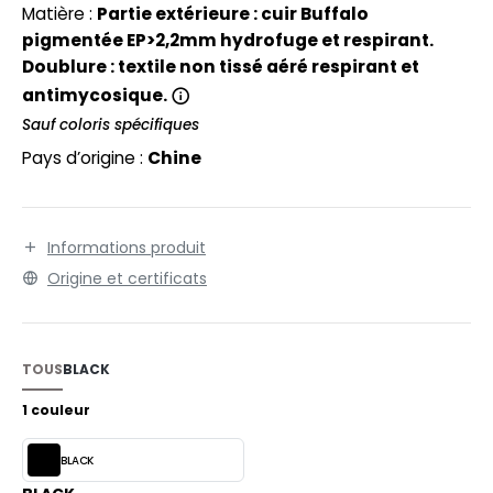
EXFIT
O LABEL / TEAR AWAY
Matière :
Partie extérieure : cuir Buffalo
avec une grande absorption de choc. Résistance aux
pigmentée EP>2,2mm hydrofuge et respirant.
RONT ROW
flexions. Résistance aux hydrocarbures.
ANTALONS
Doublure : textile non tissé aéré respirant et
RUIT OF THE LOOM
antimycosique.
OLAIRE
Sauf coloris spécifiques
RUIT OF THE LOOM VINTAGE
OLO
Pays d’origine :
Chine
ULL
ILDAN
YJAMA
Informations produit
ECYCLÉ
Origine et certificats
ENBURY
AC SHOPPING
EROCK
CHOOLWEAR
TOUS
BLACK
OFTSHELL
1 couleur
ACK&JONES
OUS-VETEMENTS
BLACK
ACK&JONES - BLANKS