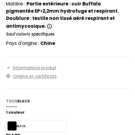
EXFIT
O LABEL / TEAR AWAY
Matière :
Partie extérieure : cuir Buffalo
Polyuréthane expansé et semelle d'usure compact
pigmentée EP>2,2mm hydrofuge et respirant.
RONT ROW
avec une grande absorption de choc. Résistance aux
ANTALONS
Doublure : textile non tissé aéré respirant et
flexions. Résistance aux hydrocarbures.
RUIT OF THE LOOM
antimycosique.
OLAIRE
Sauf coloris spécifiques
RUIT OF THE LOOM VINTAGE
OLO
Pays d’origine :
Chine
ULL
ILDAN
YJAMA
Informations produit
ECYCLÉ
Origine et certificats
ENBURY
AC SHOPPING
EROCK
CHOOLWEAR
TOUS
BLACK
OFTSHELL
1 couleur
ACK&JONES
OUS-VETEMENTS
BLACK
ACK&JONES - BLANKS