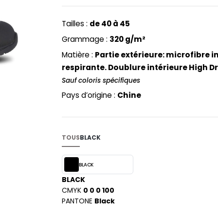
PYJAMA
NEW MORNING STUDIOS
BILITE
1000MΩ.
RECYCLÉ
ABLES
P
Tailles :
de 40 à 45
SAC SHOPPING
MAISON
PAREDES SEGURIDAD
Grammage :
320 g/m²
ES
SCHOOLWEAR
PARKS
Matière :
Partie extérieure: microfibre
S - BLANKS
PEN DUICK
respirante. Doublure intérieure High D
PROMODORO
Sauf coloris spécifiques
L
Q
Pays d’origine :
Chine
DS
QUADRA
R
REGATTA
TOUS
BLACK
KY
RESULT
RICA LEWIS
BLACK
RUSSELL ATHLETIC®
BLACK
E
CMYK
0 0 0 100
RUSSELL ATHLETIC® COLLECTI
D
PANTONE
Black
S