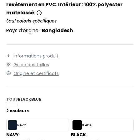
EXFIT
O LABEL / TEAR AWAY
revêtement en PVC. Intérieur : 100% polyester
matelassé.
RONT ROW
ANTALONS
Sauf coloris spécifiques
RUIT OF THE LOOM
OLAIRE
Pays d’origine :
Bangladesh
RUIT OF THE LOOM VINTAGE
OLO
ULL
Informations produit
ILDAN
Guide des tailles
YJAMA
Origine et certificats
ECYCLÉ
ENBURY
AC SHOPPING
EROCK
TOUS
BLACK
BLUE
CHOOLWEAR
2 couleurs
OFTSHELL
ACK&JONES
NAVY
BLACK
OUS-VETEMENTS
NAVY
BLACK
ACK&JONES - BLANKS