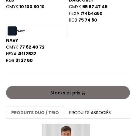
RED
DARK GREY
PORT
CMYK
10 100 80 10
CMYK
65 57 47 46
HK
WEAT-SHIRT
HEXA
#4b4a50
RGB
75 74 80
UST COOL
BLIER
NAVY
UST HOODS
EE-SHIRT
NAVY
ST T'S
CMYK
77 62 40 72
ENUE PROFESSIONNELLE
HEXA
#1f2532
RGB
31 37 50
ESTE - BLOUSON
ARLOWSKY
ORKWEAR
ORNTEX
Stocks et prix
BEL SERIE
PRODUITS DUO / TRIO
PRODUITS ASSOCIÉS
ARKWOOD