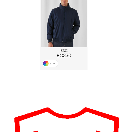
ACRON
ANTIS
UMBLES
EUTRAL
B&C
BC330
EW GEN
4
EW MORNING STUDIOS
AREDES SEGURIDAD
ARKS
EN DUICK