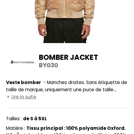
UILD YOUR BRAND
HASUBLE
HAUSSURES
LUBCLASS
HEMISE
RAGHOPPERS
OSTUME
NFANT
BOMBER JACKET
COLOGIE
BY030
PONGE
STEX
N DE SERIE
Veste bomber
- Manches droites. Sans étiquette de
 SI ON L'APPELAIT FRANCIS
UTE VISIBILITE
taille de marque, uniquement une puce de taille.
Empiècement dans le cou pour impression. Accès
Lire la suite
XCD BY PROMODORO
ES MODULABLES
pour personnalisation dans le dos. Doublure intérieure
orange. Poche plaquée sur manche droite. Poches
INGE DE MAISON
avant zippées.
Tailles :
de S à 5XL
INDEN HALES
ADE IN EUROPE
Matière :
Tissu principal : 100% polyamide Oxford.