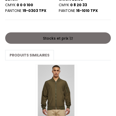
PORT
CMYK
0 0 0 100
CMYK
0 8 20 33
HK
PANTONE
19-0303 TPX
PANTONE
16-1010 TPX
WEAT-SHIRT
UST COOL
BLIER
UST HOODS
EE-SHIRT
ST T'S
Stocks et prix
ENUE PROFESSIONNELLE
ESTE - BLOUSON
PRODUITS SIMILAIRES
ARLOWSKY
ORKWEAR
ORNTEX
BEL SERIE
ARKWOOD