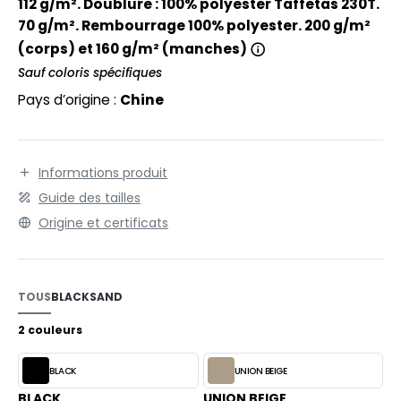
EXFIT
112 g/m². Doublure : 100% polyester Taffetas 230T.
O LABEL / TEAR AWAY
70 g/m². Rembourrage 100% polyester. 200 g/m²
RONT ROW
ANTALONS
(corps) et 160 g/m² (manches)
RUIT OF THE LOOM
Sauf coloris spécifiques
OLAIRE
Pays d’origine :
Chine
RUIT OF THE LOOM VINTAGE
OLO
ULL
Informations produit
ILDAN
YJAMA
Guide des tailles
Origine et certificats
ECYCLÉ
ENBURY
AC SHOPPING
EROCK
CHOOLWEAR
TOUS
BLACK
SAND
2 couleurs
OFTSHELL
ACK&JONES
OUS-VETEMENTS
BLACK
UNION BEIGE
ACK&JONES - BLANKS
BLACK
UNION BEIGE