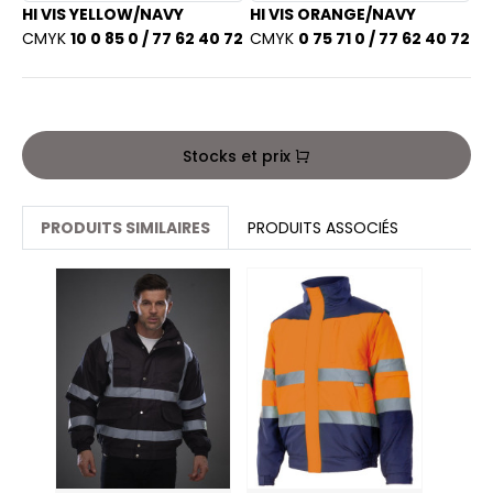
PORT
HI VIS YELLOW/NAVY
HI VIS ORANGE/NAVY
HK
CMYK
10 0 85 0 / 77 62 40 72
CMYK
0 75 71 0 / 77 62 40 72
WEAT-SHIRT
UST COOL
BLIER
UST HOODS
EE-SHIRT
Stocks et prix
ST T'S
ENUE PROFESSIONNELLE
ESTE - BLOUSON
PRODUITS SIMILAIRES
PRODUITS ASSOCIÉS
ARLOWSKY
ORKWEAR
ORNTEX
BEL SERIE
ARKWOOD