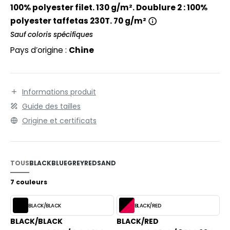
EXFIT
O LABEL / TEAR AWAY
100% polyester filet. 130 g/m². Doublure 2 : 100%
polyester taffetas 230T. 70 g/m²
RONT ROW
ANTALONS
Sauf coloris spécifiques
RUIT OF THE LOOM
OLAIRE
Pays d’origine :
Chine
RUIT OF THE LOOM VINTAGE
OLO
ULL
Informations produit
ILDAN
Guide des tailles
YJAMA
Origine et certificats
ECYCLÉ
ENBURY
AC SHOPPING
EROCK
TOUS
BLACK
BLUE
GREY
RED
SAND
CHOOLWEAR
7 couleurs
OFTSHELL
ACK&JONES
BLACK/BLACK
BLACK/RED
OUS-VETEMENTS
BLACK/BLACK
BLACK/RED
ACK&JONES - BLANKS