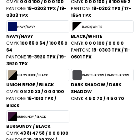
PORT
CMYK
0 0 0 100 / 0 0 0 100
CMYK
0 0 0 100 / 8 100 69 2
HK
PANTONE
19-0303 TPX / 19-
PANTONE
19-0303 TPX / 17-
WEAT-SHIRT
0303 TPX
1654 TPX
UST COOL
BLIER
NAVY/NAVY
BLACK/WHITE
UST HOODS
NAVY/NAVY
BLACK/WHITE
EE-SHIRT
CMYK
100 86 0 64 / 100 86 0
CMYK
0 0 0 100 / 0 0 0 0
ST T'S
64
PANTONE
19-0303 TPX / 11-
ENUE PROFESSIONNELLE
PANTONE
19-3920 TPX / 19-
0601 TPX
ESTE - BLOUSON
3920 TPX
ARLOWSKY
UNION BEIGE / BLACK
DARK SHADOW / DARK SHADOW
ORKWEAR
ORNTEX
UNION BEIGE / BLACK
DARK SHADOW / DARK
CMYK
0 8 20 33 / 0 0 0 100
SHADOW
PANTONE
16-1010 TPX /
CMYK
4 5 0 70 / 4 5 0 70
Black
BEL SERIE
BURGUNDY / BLACK
ARKWOOD
BURGUNDY / BLACK
CMYK
43 81 47 58 / 0 0 0 100