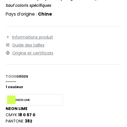
EXFIT
O LABEL / TEAR AWAY
Sauf coloris spécifiques
RONT ROW
Pays d’origine :
Chine
ANTALONS
RUIT OF THE LOOM
OLAIRE
RUIT OF THE LOOM VINTAGE
OLO
Informations produit
Guide des tailles
ULL
Origine et certificats
ILDAN
YJAMA
ECYCLÉ
TOUS
GREEN
ENBURY
AC SHOPPING
1 couleur
EROCK
CHOOLWEAR
NEON LIME
OFTSHELL
NEON LIME
ACK&JONES
CMYK
18 0 67 0
OUS-VETEMENTS
PANTONE
382
ACK&JONES - BLANKS