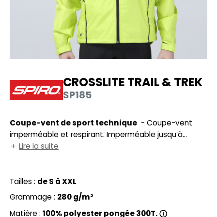
UILD YOUR BRAND
HASUBLE
HAUSSURES
LUBCLASS
HEMISE
RAGHOPPERS
OSTUME
CROSSLITE TRAIL & TREK
NFANT
SP185
COLOGIE
PONGE
STEX
Coupe-vent de sport technique
- Coupe-vent
N DE SERIE
imperméable et respirant. Imperméable jusqu’à
 SI ON L'APPELAIT FRANCIS
UTE VISIBILITE
5000mm et respirant 2000 g/m² par 24h. Veste ultra
Lire la suite
légère et repliable dans poche arrière. 2 poches
XCD BY PROMODORO
ES MODULABLES
latérales zippées. Coupe ajustée et adaptée pour la
pratique du sport.
Tailles :
de S à XXL
INGE DE MAISON
Grammage :
280 g/m²
INDEN HALES
ADE IN EUROPE
Matière :
100% polyester pongée 300T.