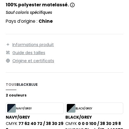
EXFIT
O LABEL / TEAR AWAY
100% polyester matelassé.
RONT ROW
Sauf coloris spécifiques
ANTALONS
Pays d’origine :
Chine
RUIT OF THE LOOM
OLAIRE
RUIT OF THE LOOM VINTAGE
OLO
Informations produit
ULL
Guide des tailles
ILDAN
YJAMA
Origine et certificats
ECYCLÉ
ENBURY
AC SHOPPING
TOUS
BLACK
BLUE
EROCK
CHOOLWEAR
2 couleurs
OFTSHELL
NAVY/GREY
BLACK/GREY
ACK&JONES
NAVY/GREY
BLACK/GREY
OUS-VETEMENTS
CMYK
77 62 40 72 / 38 30 29
CMYK
0 0 0 100 / 38 30 29 8
ACK&JONES - BLANKS