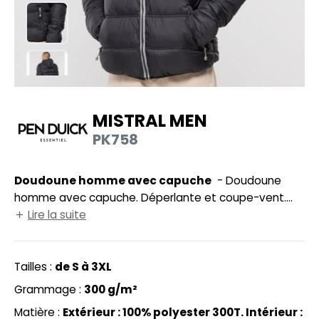
UILD YOUR BRAND
HASUBLE
HAUSSURES
LUBCLASS
HEMISE
RAGHOPPERS
OSTUME
MISTRAL MEN
NFANT
PK758
COLOGIE
PONGE
STEX
Doudoune homme avec capuche
- Doudoune
N DE SERIE
homme avec capuche. Déperlante et coupe-vent.
 SI ON L'APPELAIT FRANCIS
UTE VISIBILITE
Fermeture zippée contrastée avec tirette logotée
Lire la suite
Pen Duick. 2 poches latérales avec tirette. Doublure et
XCD BY PROMODORO
ES MODULABLES
fermetures Éclair® des poches contrastées. 2 poches
intérieures (1 avec Velcro® et 1 zippée). Coupe
Tailles :
de S à 3XL
INGE DE MAISON
ajustée. Poignets élastiqués.
Grammage :
300 g/m²
INDEN HALES
ADE IN EUROPE
Matière :
Extérieur : 100% polyester 300T. Intérieur :