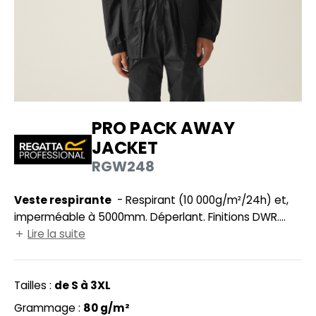
UILD YOUR BRAND
HASUBLE
HAUSSURES
LUBCLASS
HEMISE
RAGHOPPERS
OSTUME
PRO PACK AWAY
NFANT
JACKET
COLOGIE
PONGE
RGW248
STEX
N DE SERIE
Veste respirante
- Respirant (10 000g/m²/24h) et,
 SI ON L'APPELAIT FRANCIS
UTE VISIBILITE
imperméable à 5000mm. Déperlant. Finitions DWR.
XCD BY PROMODORO
Coupe-vent. Coutures contrecollées. Capuche
Lire la suite
ES MODULABLES
intégrale réglable. 2 poches avant zippées. Poignets
INGE DE MAISON
élastiqués. Se range dans un sac. Isotex 10.000.
Tailles :
de S à 3XL
INDEN HALES
ADE IN EUROPE
Grammage :
80 g/m²