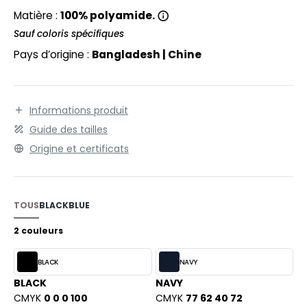
EXFIT
O LABEL / TEAR AWAY
Matière :
100% polyamide.
RONT ROW
Sauf coloris spécifiques
ANTALONS
Pays d’origine :
Bangladesh | Chine
RUIT OF THE LOOM
OLAIRE
RUIT OF THE LOOM VINTAGE
OLO
Informations produit
ULL
Guide des tailles
ILDAN
YJAMA
Origine et certificats
ECYCLÉ
ENBURY
AC SHOPPING
TOUS
BLACK
BLUE
EROCK
CHOOLWEAR
2 couleurs
OFTSHELL
BLACK
NAVY
ACK&JONES
OUS-VETEMENTS
BLACK
NAVY
ACK&JONES - BLANKS
CMYK
0 0 0 100
CMYK
77 62 40 72