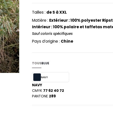
PYJAMA
NEW MORNING STUDIOS
BILITE
RECYCLÉ
ABLES
P
Tailles :
de S à XXL
SAC SHOPPING
MAISON
PAREDES SEGURIDAD
Matière :
Extérieur : 100% polyester Rip
ES
SCHOOLWEAR
PARKS
Intérieur : 100% polaire et taffetas ma
S - BLANKS
PEN DUICK
Sauf coloris spécifiques
PROMODORO
Pays d’origine :
Chine
L
Q
DS
QUADRA
R
TOUS
BLUE
REGATTA
KY
NAVY
RESULT
NAVY
RICA LEWIS
CMYK
77 62 40 72
RUSSELL ATHLETIC®
E
PANTONE
289
RUSSELL ATHLETIC® COLLECTI
D
S