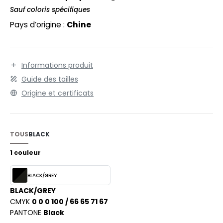
EXFIT
O LABEL / TEAR AWAY
Sauf coloris spécifiques
pour personnalisation. Possibilité de 3 en 1 avec le
RONT ROW
bodywarmer Réf. PK310. Intérieur filet.
Pays d’origine :
Chine
ANTALONS
RUIT OF THE LOOM
OLAIRE
RUIT OF THE LOOM VINTAGE
OLO
Informations produit
Guide des tailles
ULL
Origine et certificats
ILDAN
YJAMA
ECYCLÉ
TOUS
BLACK
ENBURY
AC SHOPPING
1 couleur
EROCK
CHOOLWEAR
BLACK/GREY
OFTSHELL
BLACK/GREY
ACK&JONES
CMYK
0 0 0 100 / 66 65 71 67
OUS-VETEMENTS
PANTONE
Black
ACK&JONES - BLANKS