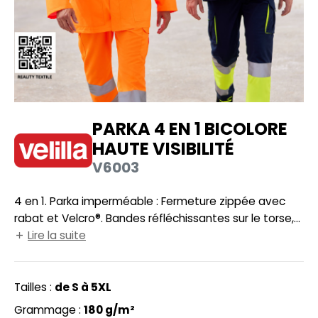
UILD YOUR BRAND
HASUBLE
HAUSSURES
LUBCLASS
HEMISE
RAGHOPPERS
OSTUME
PARKA 4 EN 1 BICOLORE
NFANT
HAUTE VISIBILITÉ
COLOGIE
PONGE
V6003
STEX
N DE SERIE
4 en 1. Parka imperméable : Fermeture zippée avec
 SI ON L'APPELAIT FRANCIS
UTE VISIBILITE
rabat et Velcro®. Bandes réfléchissantes sur le torse,
XCD BY PROMODORO
les épaules et les manches. Capuche cachée dans le
Lire la suite
ES MODULABLES
col. Poignets en bords côte. Deux poches frontales
INGE DE MAISON
avec rabat et Velcro®. Blouson / Gilet. Fermeture éclair
centrale. Bandes réfléchissantes sur le torse et les
Tailles :
de S à 5XL
INDEN HALES
ADE IN EUROPE
épaules. Poignets en bords côte. 2 poches frontales
Grammage :
180 g/m²