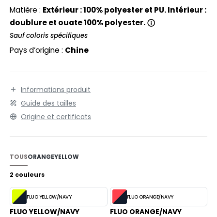
EXFIT
avec rabat et Velcro®. Poche intérieure zippée.
O LABEL / TEAR AWAY
Matière :
Extérieur : 100% polyester et PU. Intérieur :
Manches amovibles.
RONT ROW
doublure et ouate 100% polyester.
ANTALONS
Sauf coloris spécifiques
RUIT OF THE LOOM
OLAIRE
Pays d’origine :
Chine
RUIT OF THE LOOM VINTAGE
OLO
ULL
Informations produit
ILDAN
YJAMA
Guide des tailles
Origine et certificats
ECYCLÉ
ENBURY
AC SHOPPING
EROCK
TOUS
ORANGE
YELLOW
CHOOLWEAR
2 couleurs
OFTSHELL
ACK&JONES
FLUO YELLOW/NAVY
FLUO ORANGE/NAVY
OUS-VETEMENTS
ACK&JONES - BLANKS
FLUO YELLOW/NAVY
FLUO ORANGE/NAVY