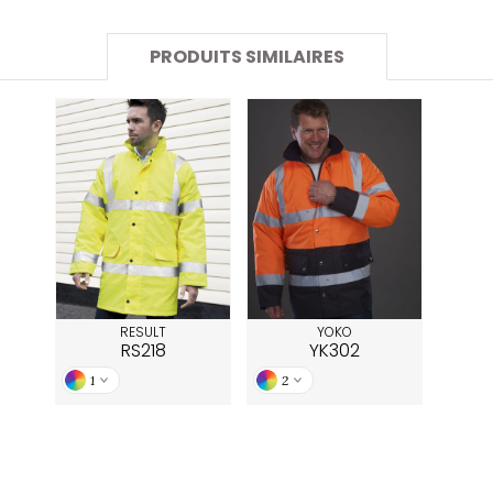
SANS ETIQUETTE
PRODUITS SIMILAIRES
RESULT
YOKO
RS218
YK302
1
2