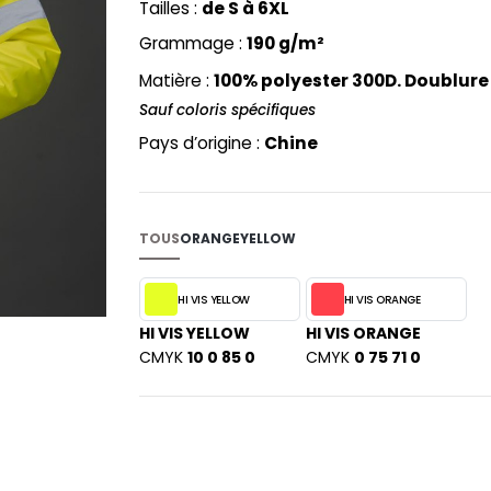
Tailles :
de S à 6XL
PYJAMA
NEW MORNING STUDIOS
BILITE
Grammage :
190 g/m²
RECYCLÉ
ABLES
P
SAC SHOPPING
Matière :
100% polyester 300D. Doublure 
MAISON
PAREDES SEGURIDAD
ES
SCHOOLWEAR
Sauf coloris spécifiques
PARKS
S - BLANKS
Pays d’origine :
Chine
PEN DUICK
PROMODORO
L
Q
DS
TOUS
ORANGE
YELLOW
QUADRA
R
HI VIS YELLOW
HI VIS ORANGE
REGATTA
KY
HI VIS YELLOW
HI VIS ORANGE
RESULT
CMYK
10 0 85 0
CMYK
0 75 71 0
RICA LEWIS
RUSSELL ATHLETIC®
E
RUSSELL ATHLETIC® COLLECTI
D
S