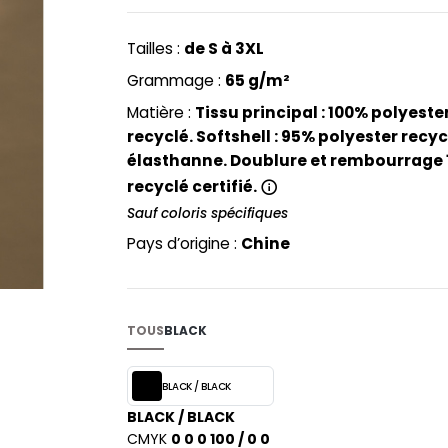
PYJAMA
NEW MORNING STUDIOS
BILITE
RECYCLÉ
ABLES
P
Tailles :
de S à 3XL
SAC SHOPPING
MAISON
PAREDES SEGURIDAD
Grammage :
65 g/m²
ES
SCHOOLWEAR
PARKS
Matière :
Tissu principal : 100% polyester
S - BLANKS
PEN DUICK
recyclé. Softshell : 95% polyester recyc
élasthanne. Doublure et rembourrage 
PROMODORO
L
recyclé certifié.
Q
DS
Sauf coloris spécifiques
QUADRA
Pays d’origine :
Chine
R
REGATTA
KY
RESULT
TOUS
BLACK
RICA LEWIS
RUSSELL ATHLETIC®
E
BLACK / BLACK
RUSSELL ATHLETIC® COLLECTI
D
BLACK / BLACK
S
CMYK
0 0 0 100 / 0 0