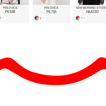
PEN DUICK
PEN DUICK
NEW MORNING STUDI
PK518
PK791
NM030
7
2
7