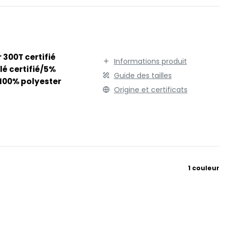
TENUE PROFESSIONNELLE
STORMTECH
VESTE - BLOUSON
T
WORKWEAR
TEE JAYS
THE ONE TOWELLING
 300T certifié
Informations produit
TIGER
lé certifié/5%
Guide des tailles
100% polyester
TOMBO
Origine et certificats
TOWEL CITY
V
VELILLA
VESTI
W
1 couleur
WESTFORD MILL
Y
ON
YOKO