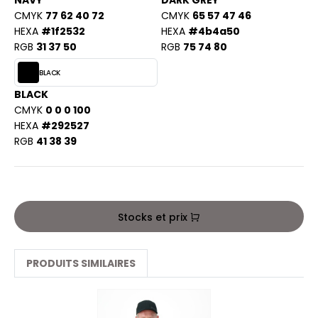
NAVY
DARK GREY
PORT
CMYK
77 62 40 72
CMYK
65 57 47 46
HK
WEAT-SHIRT
HEXA
#1f2532
HEXA
#4b4a50
RGB
31 37 50
RGB
75 74 80
UST COOL
BLIER
BLACK
UST HOODS
EE-SHIRT
BLACK
ST T'S
CMYK
0 0 0 100
ENUE PROFESSIONNELLE
HEXA
#292527
RGB
41 38 39
ESTE - BLOUSON
ARLOWSKY
ORKWEAR
ORNTEX
Stocks et prix
BEL SERIE
PRODUITS SIMILAIRES
ARKWOOD