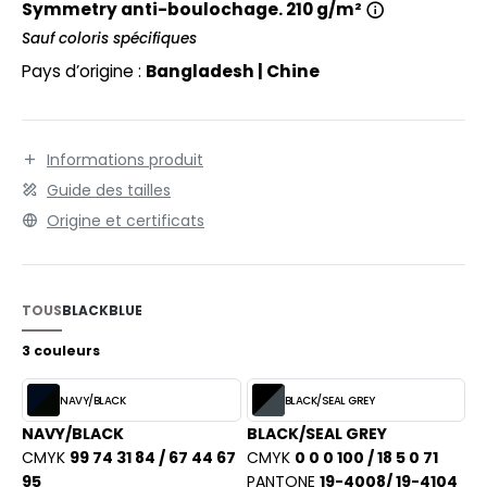
EXFIT
Symmetry anti-boulochage. 210 g/m²
O LABEL / TEAR AWAY
Sauf coloris spécifiques
RONT ROW
ANTALONS
Pays d’origine :
Bangladesh | Chine
RUIT OF THE LOOM
OLAIRE
RUIT OF THE LOOM VINTAGE
OLO
Informations produit
ULL
Guide des tailles
ILDAN
Origine et certificats
YJAMA
ECYCLÉ
ENBURY
TOUS
BLACK
BLUE
AC SHOPPING
EROCK
3 couleurs
CHOOLWEAR
NAVY/BLACK
BLACK/SEAL GREY
OFTSHELL
ACK&JONES
NAVY/BLACK
BLACK/SEAL GREY
OUS-VETEMENTS
CMYK
99 74 31 84 / 67 44 67
CMYK
0 0 0 100 / 18 5 0 71
ACK&JONES - BLANKS
95
PANTONE
19-4008/ 19-4104