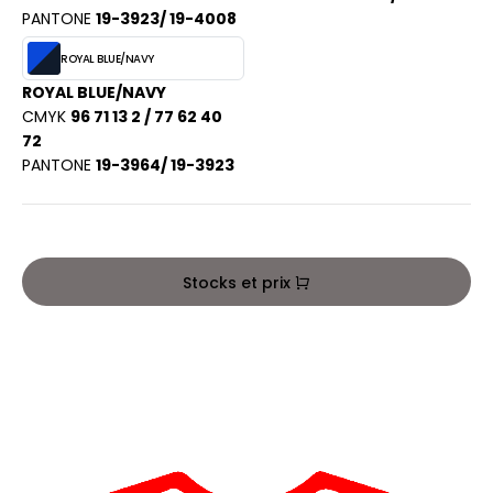
PORT
PANTONE
19-3923/ 19-4008
HK
WEAT-SHIRT
ROYAL BLUE/NAVY
UST COOL
BLIER
ROYAL BLUE/NAVY
CMYK
96 71 13 2 / 77 62 40
UST HOODS
EE-SHIRT
72
ST T'S
PANTONE
19-3964/ 19-3923
ENUE PROFESSIONNELLE
ESTE - BLOUSON
ARLOWSKY
ORKWEAR
Stocks et prix
ORNTEX
BEL SERIE
ARKWOOD