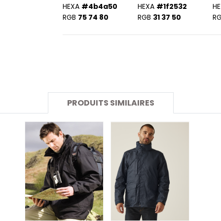
SANS ETIQUETTE
HEXA
#4b4a50
HEXA
#1f2532
HE
RGB
75 74 80
RGB
31 37 50
R
PRODUITS SIMILAIRES