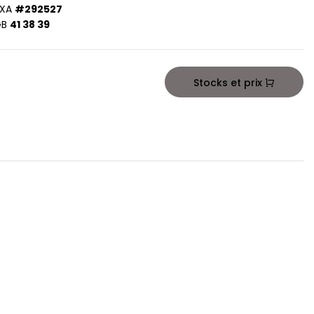
XA
#292527
GB
41 38 39
Stocks et prix