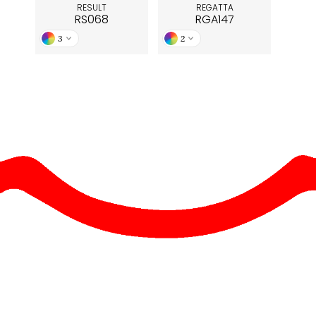
RESULT
REGATTA
RS068
RGA147
3
2