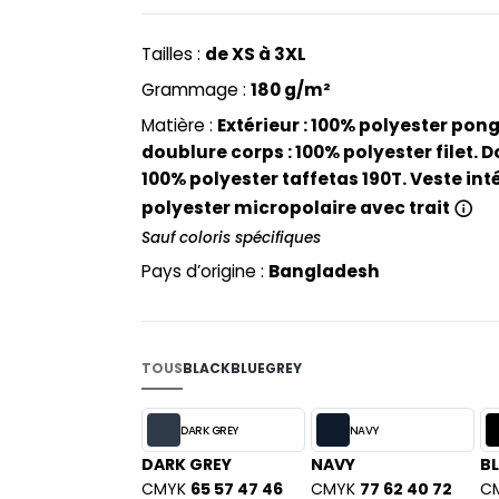
PYJAMA
NEW MORNING STUDIOS
BILITE
ergonomique et intégrée dans le col.
RECYCLÉ
ABLES
P
Tailles :
de XS à 3XL
SAC SHOPPING
MAISON
PAREDES SEGURIDAD
Grammage :
180 g/m²
ES
SCHOOLWEAR
PARKS
Matière :
Extérieur : 100% polyester pongé
S - BLANKS
PEN DUICK
doublure corps : 100% polyester filet.
100% polyester taffetas 190T. Veste inté
PROMODORO
L
polyester micropolaire avec trait
Q
DS
Sauf coloris spécifiques
QUADRA
Pays d’origine :
Bangladesh
R
REGATTA
KY
RESULT
TOUS
BLACK
BLUE
GREY
RICA LEWIS
RUSSELL ATHLETIC®
E
DARK GREY
NAVY
RUSSELL ATHLETIC® COLLECTI
D
DARK GREY
NAVY
B
S
CMYK
65 57 47 46
CMYK
77 62 40 72
C