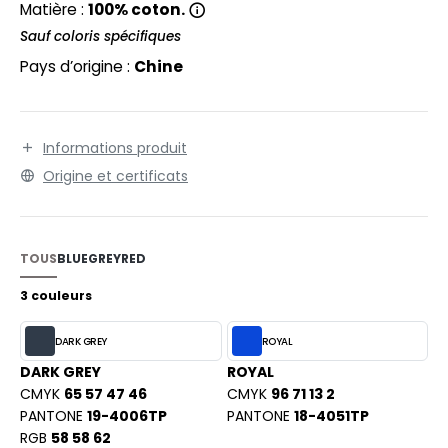
EXFIT
Matière :
100% coton.
O LABEL / TEAR AWAY
Sauf coloris spécifiques
RONT ROW
ANTALONS
Pays d’origine :
Chine
RUIT OF THE LOOM
OLAIRE
RUIT OF THE LOOM VINTAGE
OLO
Informations produit
ULL
Origine et certificats
ILDAN
YJAMA
ECYCLÉ
TOUS
BLUE
GREY
RED
ENBURY
AC SHOPPING
3 couleurs
EROCK
CHOOLWEAR
DARK GREY
ROYAL
OFTSHELL
DARK GREY
ROYAL
CMYK
65 57 47 46
CMYK
96 71 13 2
ACK&JONES
OUS-VETEMENTS
PANTONE
19-4006TP
PANTONE
18-4051TP
ACK&JONES - BLANKS
RGB
58 58 62