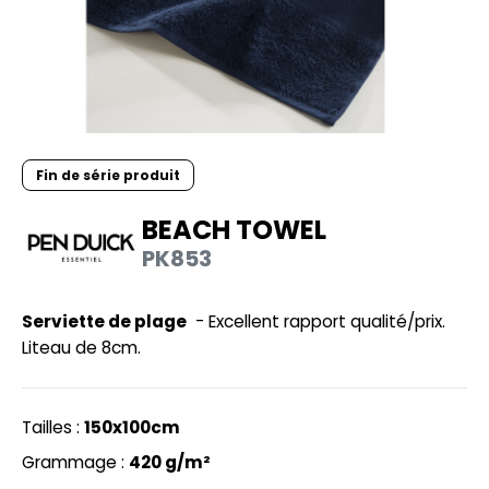
UILD YOUR BRAND
HASUBLE
HAUSSURES
LUBCLASS
HEMISE
RAGHOPPERS
OSTUME
Fin de série produit
NFANT
BEACH TOWEL
COLOGIE
PONGE
PK853
STEX
N DE SERIE
 SI ON L'APPELAIT FRANCIS
Serviette de plage
- Excellent rapport qualité/prix.
UTE VISIBILITE
Liteau de 8cm.
XCD BY PROMODORO
ES MODULABLES
INGE DE MAISON
Tailles :
150x100cm
INDEN HALES
ADE IN EUROPE
Grammage :
420 g/m²