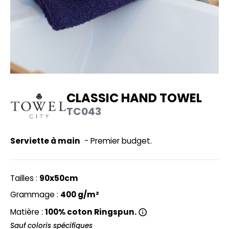
UILD YOUR BRAND
HASUBLE
HAUSSURES
LUBCLASS
HEMISE
RAGHOPPERS
OSTUME
NFANT
CLASSIC HAND TOWEL
COLOGIE
TC043
PONGE
STEX
N DE SERIE
Serviette à main
- Premier budget.
 SI ON L'APPELAIT FRANCIS
UTE VISIBILITE
XCD BY PROMODORO
ES MODULABLES
Tailles :
90x50cm
INGE DE MAISON
Grammage :
400 g/m²
INDEN HALES
Matière :
100% coton Ringspun.
ADE IN EUROPE
Sauf coloris spécifiques