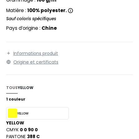
EXFIT
O LABEL / TEAR AWAY
Matière :
100% polyester.
RONT ROW
ANTALONS
Sauf coloris spécifiques
RUIT OF THE LOOM
Pays d’origine :
Chine
OLAIRE
RUIT OF THE LOOM VINTAGE
OLO
ULL
Informations produit
ILDAN
Origine et certificats
YJAMA
ECYCLÉ
ENBURY
TOUS
YELLOW
AC SHOPPING
EROCK
1 couleur
CHOOLWEAR
YELLOW
OFTSHELL
ACK&JONES
YELLOW
OUS-VETEMENTS
CMYK
0 0 90 0
ACK&JONES - BLANKS
PANTONE
388 C