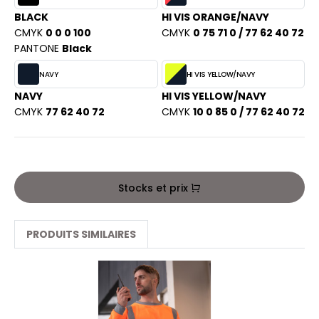
PORT
BLACK
HI VIS ORANGE/NAVY
HK
WEAT-SHIRT
CMYK
0 0 0 100
CMYK
0 75 71 0 / 77 62 40 72
UST COOL
PANTONE
Black
BLIER
NAVY
HI VIS YELLOW/NAVY
UST HOODS
EE-SHIRT
NAVY
HI VIS YELLOW/NAVY
ST T'S
CMYK
77 62 40 72
CMYK
10 0 85 0 / 77 62 40 72
ENUE PROFESSIONNELLE
ESTE - BLOUSON
ARLOWSKY
ORKWEAR
Stocks et prix
ORNTEX
PRODUITS SIMILAIRES
BEL SERIE
ARKWOOD