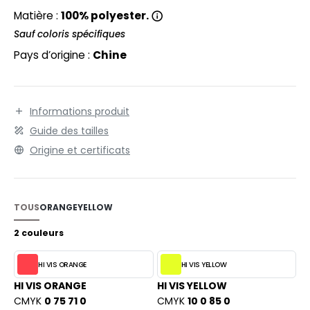
EXFIT
O LABEL / TEAR AWAY
Matière :
100% polyester.
RONT ROW
Sauf coloris spécifiques
ANTALONS
Pays d’origine :
Chine
RUIT OF THE LOOM
OLAIRE
RUIT OF THE LOOM VINTAGE
OLO
Informations produit
ULL
Guide des tailles
ILDAN
YJAMA
Origine et certificats
ECYCLÉ
ENBURY
AC SHOPPING
TOUS
ORANGE
YELLOW
EROCK
CHOOLWEAR
2 couleurs
OFTSHELL
HI VIS ORANGE
HI VIS YELLOW
ACK&JONES
OUS-VETEMENTS
HI VIS ORANGE
HI VIS YELLOW
ACK&JONES - BLANKS
CMYK
0 75 71 0
CMYK
10 0 85 0