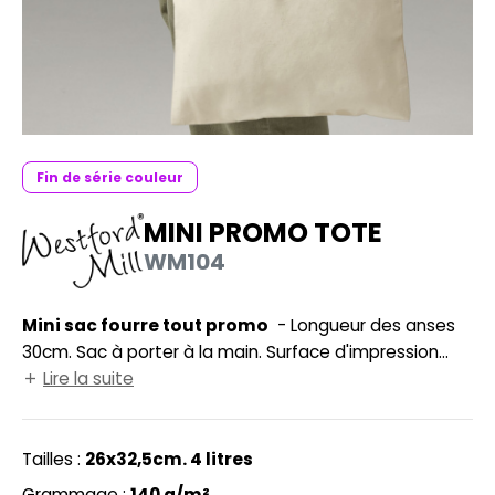
UILD YOUR BRAND
HASUBLE
HAUSSURES
LUBCLASS
HEMISE
RAGHOPPERS
OSTUME
Fin de série couleur
NFANT
MINI PROMO TOTE
COLOGIE
PONGE
WM104
STEX
N DE SERIE
 SI ON L'APPELAIT FRANCIS
Mini sac fourre tout promo
- Longueur des anses
UTE VISIBILITE
30cm. Sac à porter à la main. Surface d'impression
XCD BY PROMODORO
ES MODULABLES
22x26cm.
Lire la suite
INGE DE MAISON
INDEN HALES
Tailles :
26x32,5cm. 4 litres
ADE IN EUROPE
Grammage :
140 g/m²