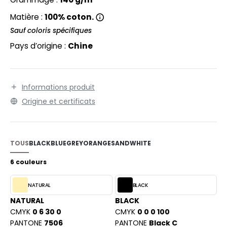
EXFIT
O LABEL / TEAR AWAY
Matière :
100% coton.
RONT ROW
ANTALONS
Sauf coloris spécifiques
RUIT OF THE LOOM
Pays d’origine :
Chine
OLAIRE
RUIT OF THE LOOM VINTAGE
OLO
ULL
Informations produit
ILDAN
Origine et certificats
YJAMA
ECYCLÉ
ENBURY
TOUS
BLACK
BLUE
GREY
ORANGE
SAND
WHITE
AC SHOPPING
EROCK
6 couleurs
CHOOLWEAR
NATURAL
BLACK
OFTSHELL
ACK&JONES
NATURAL
BLACK
OUS-VETEMENTS
CMYK
0 6 30 0
CMYK
0 0 0 100
ACK&JONES - BLANKS
PANTONE
7506
PANTONE
Black C