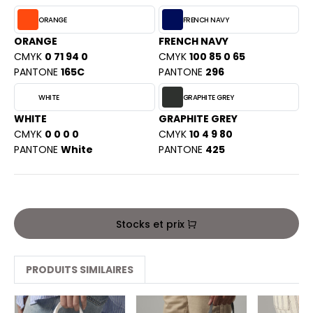
PORT
HK
ORANGE
FRENCH NAVY
WEAT-SHIRT
ORANGE
FRENCH NAVY
UST COOL
CMYK
0 71 94 0
CMYK
100 85 0 65
BLIER
PANTONE
165C
PANTONE
296
UST HOODS
EE-SHIRT
WHITE
GRAPHITE GREY
ST T'S
ENUE PROFESSIONNELLE
WHITE
GRAPHITE GREY
CMYK
0 0 0 0
CMYK
10 4 9 80
ESTE - BLOUSON
PANTONE
White
PANTONE
425
ARLOWSKY
ORKWEAR
ORNTEX
Stocks et prix
BEL SERIE
ARKWOOD
PRODUITS SIMILAIRES