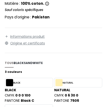
EXFIT
O LABEL / TEAR AWAY
Matière :
100% coton.
RONT ROW
Sauf coloris spécifiques
ANTALONS
Pays d’origine :
Pakistan
RUIT OF THE LOOM
OLAIRE
RUIT OF THE LOOM VINTAGE
OLO
Informations produit
ULL
Origine et certificats
ILDAN
YJAMA
ECYCLÉ
TOUS
BLACK
SAND
WHITE
ENBURY
AC SHOPPING
3 couleurs
EROCK
CHOOLWEAR
BLACK
NATURAL
OFTSHELL
BLACK
NATURAL
ACK&JONES
CMYK
0 0 0 100
CMYK
0 6 30 0
OUS-VETEMENTS
PANTONE
Black C
PANTONE
7506
ACK&JONES - BLANKS