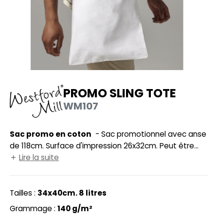
UILD YOUR BRAND
HASUBLE
HAUSSURES
LUBCLASS
HEMISE
RAGHOPPERS
OSTUME
NFANT
PROMO SLING TOTE
COLOGIE
WM107
PONGE
STEX
N DE SERIE
Sac promo en coton
- Sac promotionnel avec anse
 SI ON L'APPELAIT FRANCIS
UTE VISIBILITE
de 118cm. Surface d'impression 26x32cm. Peut être
porté à l'épaule.
Lire la suite
XCD BY PROMODORO
ES MODULABLES
INGE DE MAISON
Tailles :
34x40cm. 8 litres
INDEN HALES
ADE IN EUROPE
Grammage :
140 g/m²